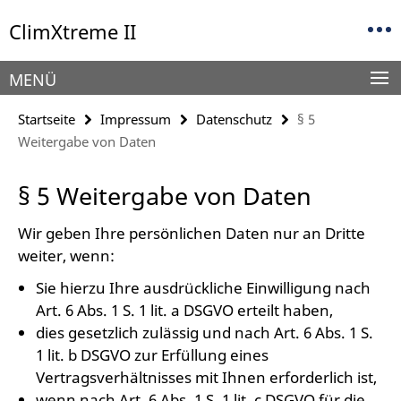
Springe
Service-
ClimXtreme II
direkt
Navigation
zu
Inhalt
MENÜ
Startseite
Impressum
Datenschutz
§ 5
Weitergabe von Daten
§ 5 Weitergabe von Daten
Wir geben Ihre persönlichen Daten nur an Dritte
weiter, wenn:
Sie hierzu Ihre ausdrückliche Einwilligung nach
Art. 6 Abs. 1 S. 1 lit. a DSGVO erteilt haben,
dies gesetzlich zulässig und nach Art. 6 Abs. 1 S.
1 lit. b DSGVO zur Erfüllung eines
Vertragsverhältnisses mit Ihnen erforderlich ist,
wenn nach Art. 6 Abs. 1 S. 1 lit. c DSGVO für die