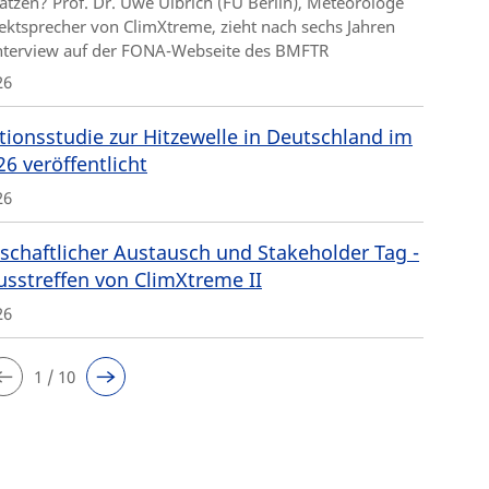
ätzen? Prof. Dr. Uwe Ulbrich (FU Berlin), Meteorologe
ektsprecher von ClimXtreme, zieht nach sechs Jahren
Interview auf der FONA-Webseite des BMFTR
26
tionsstudie zur Hitzewelle in Deutschland im
26 veröffentlicht
26
schaftlicher Austausch und Stakeholder Tag -
usstreffen von ClimXtreme II
26
1 / 10