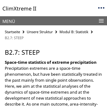
Springe
Service-
ClimXtreme II
direkt
Navigation
zu
Inhalt
MENÜ
Startseite
Unsere Struktur
Modul B: Statistik
B2.7: STEEP
B2.7: STEEP
Space-time statistics of extreme precipitation
Precipitation extremes are a space-time
phenomenon, but have been statistically treated in
the past mainly from single point observations.
Here, we aim at the statistical analyses of the
dynamics of space-time extremes and at the
development of new statistical approaches to
describe it. As one main outcome, area-intensity-