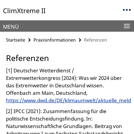
Springe
Service-
ClimXtreme II
direkt
Navigation
zu
Inhalt
MENÜ
Startseite
Praxisinformationen
Referenzen
Referenzen
[1] Deutscher Wetterdienst /
Extremwetterkongress (2024): Was wir 2024 über
das Extremwetter in Deutschland wissen.
Offenbach am Main, Deutschland,
https://www.dwd.de/DE/klimaumwelt/aktuelle_meld
[2] IPCC (2021): Zusammenfassung für die
politische Entscheidungsfindung. In:
Naturwissenschaftliche Grundlagen. Beitrag von
Arbeitsgruppe I zum Sechsten Sachstandsbericht