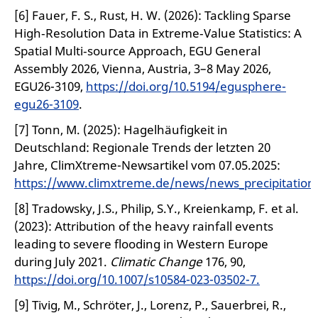
[6] Fauer, F. S., Rust, H. W. (2026): Tackling Sparse
High‑Resolution Data in Extreme‑Value Statistics: A
Spatial Multi‑source Approach, EGU General
Assembly 2026, Vienna, Austria, 3–8 May 2026,
EGU26-3109,
https://doi.org/10.5194/egusphere-
egu26-3109
.
[7] Tonn, M. (2025): Hagelhäufigkeit in
Deutschland: Regionale Trends der letzten 20
Jahre, ClimXtreme-Newsartikel vom 07.05.2025:
https://www.climxtreme.de/news/news_precipitation
[8] Tradowsky, J.S., Philip, S.Y., Kreienkamp, F. et al.
(2023): Attribution of the heavy rainfall events
leading to severe flooding in Western Europe
during July 2021.
Climatic Change
176, 90,
https://doi.org/10.1007/s10584-023-03502-7.
[9] Tivig, M., Schröter, J., Lorenz, P., Sauerbrei, R.,