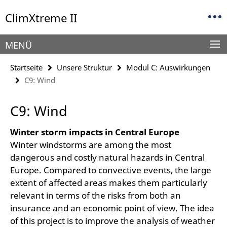
Springe
Service-
ClimXtreme II
direkt
Navigation
zu
Inhalt
MENÜ
Startseite
Unsere Struktur
Modul C: Auswirkungen
C9: Wind
C9: Wind
Winter storm impacts in Central Europe
Winter windstorms are among the most
dangerous and costly natural hazards in Central
Europe. Compared to convective events, the large
extent of affected areas makes them particularly
relevant in terms of the risks from both an
insurance and an economic point of view. The idea
of this project is to improve the analysis of weather