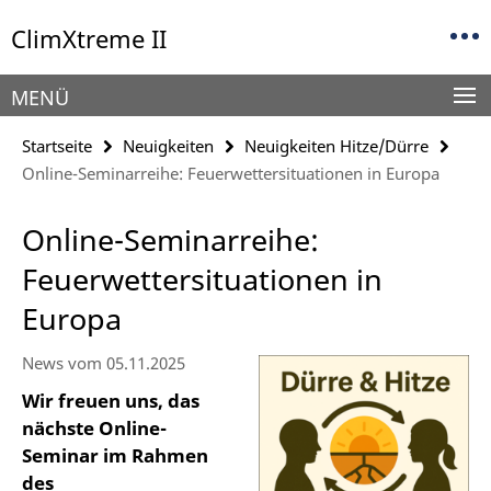
Springe
Service-
ClimXtreme II
direkt
Navigation
zu
Inhalt
MENÜ
Startseite
Neuigkeiten
Neuigkeiten Hitze/Dürre
Online-Seminarreihe: Feuerwettersituationen in Europa
Online-Seminarreihe:
Feuerwettersituationen in
Europa
News vom 05.11.2025
Wir freuen uns, das
nächste Online-
Seminar im Rahmen
des