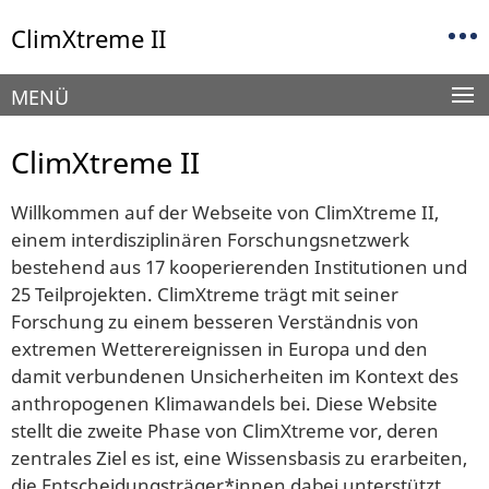
Springe
Service-
ClimXtreme II
direkt
Navigation
zu
Inhalt
MENÜ
ClimXtreme II
Willkommen auf der Webseite von ClimXtreme II,
einem interdisziplinären Forschungsnetzwerk
bestehend aus 17 kooperierenden Institutionen und
25 Teilprojekten. ClimXtreme trägt mit seiner
Forschung zu einem besseren Verständnis von
extremen Wetterereignissen in Europa und den
damit verbundenen Unsicherheiten im Kontext des
anthropogenen Klimawandels bei. Diese Website
stellt die zweite Phase von ClimXtreme vor, deren
zentrales Ziel es ist, eine Wissensbasis zu erarbeiten,
die Entscheidungsträger*innen dabei unterstützt,